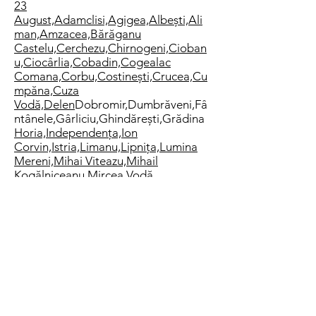
23
August,
Adamclisi,
Agigea,
Albești,
Ali
man,
Amzacea,
Bărăganu
Castelu,
Cerchezu,
Chirnogeni,
Cioban
u,
Ciocârlia,
Cobadin,
Cogealac
Comana,
Corbu,
Costinești,
Crucea,
Cu
mpăna,
Cuza
Vodă,
Delen
Dobromir,
Dumbrăveni,
Fâ
ntânele,
Gârliciu,
Ghindărești,
Grădina
Horia,
Independența,
Ion
Corvin,
Istria,
Limanu,
Lipnița,
Lumina
Mereni,
Mihai Viteazu,
Mihail
Kogălniceanu,
Mircea Vodă
Nicolae
Bălcescu,
Oltina,
Ostrov,
Pantelimon,
Pe
cineaga,
Peștera
Poarta
Albă,
Rasova,
Săcele,
Saligny,
Saraiu,
Sei
meni,
Siliștea,
Târgușor
Topalu,
Topraisar,
Tortoman,
Tuzla,
Valu
lui Traian si
Vulturu etc.
Rezolvarea Defecţiuni în maxim