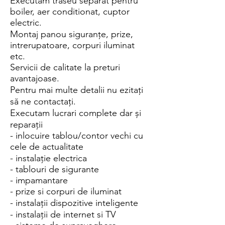
Executăm traseu separat pentru
boiler, aer conditionat, cuptor
electric.
Montaj panou siguranțe, prize,
intrerupatoare, corpuri iluminat
etc.
Servicii de calitate la preturi
avantajoase.
Pentru mai multe detalii nu ezitați
să ne contactați.
Executam lucrari complete dar și
reparații
- inlocuire tablou/contor vechi cu
cele de actualitate
- instalație electrica
- tablouri de sigurante
- impamantare
- prize si corpuri de iluminat
- instalații dispozitive inteligente
- instalații de internet si TV