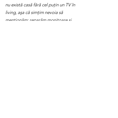
nu există casă fără cel puţin un TV în
living, aşa că simţim nevoia să
menţionăm: reparăm monitoare şi
televizoare, indiferent de display sau
diagonală.
Dar suntem aici să te ajutăm cu
reparația, indiferent de brandul
aparatului tău.
reparatii electronice in constanta
reparatii electronice constanta
Reparatii centrale termice constanta
Reparatii centrale pe gaz constanta
Reparatii masini de spalat constanta
instalatii termice constanta
instalatii sanitare constanta
instalatii electrice constanta
montaj centrale termice constanta
reparatii electronice si electrocasnice
constanta