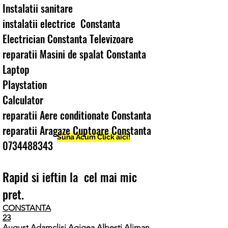
Instalatii sanitare
instalatii electrice Constanta
Electrician Constanta Televizoare
reparatii Masini de spalat Constanta
Laptop
Playstation
Calculator
reparatii Aere conditionate Constanta
reparatii Aragaze Cuptoare Constanta
Suna Acum Click aici!
0734488343
Rapid si ieftin la cel mai mic
pret.
CONSTANTA
23
August,
Adamclisi,
Agigea,
Albești,
Aliman,