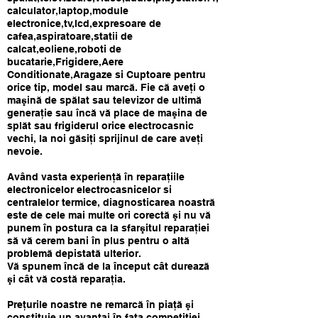
calculator,laptop,module
electronice,tv,lcd,expresoare de
cafea,aspiratoare,statii de
calcat,eoliene,roboti de
bucatarie,Frigidere,Aere
Conditionate,Aragaze si Cuptoare pentru
orice tip, model sau marcă. Fie că aveţi o
maşină de spălat sau televizor de ultimă
generaţie sau încă vă place de maşina de
splăt sau frigiderul orice electrocasnic
vechi, la noi găsiţi sprijinul de care aveţi
nevoie.
Având vasta experienţă în reparaţiile
electronicelor electrocasnicelor si
centralelor termice, diagnosticarea noastră
este de cele mai multe ori corectă şi nu vă
punem în postura ca la sfarşitul reparaţiei
să vă cerem bani în plus pentru o altă
problemă depistată ulterior.
Vă spunem încă de la început cât durează
şi cât vă costă reparaţia.
Preţurile noastre ne remarcă în piaţă şi
constituie un avantaj în faţa competiţiei.