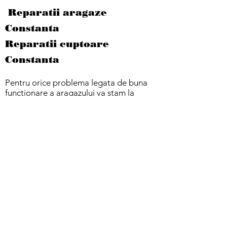
Reparatii aragaze
Constanta
Reparatii cuptoare
Constanta
Pentru orice problema legata de buna
functionare a aragazului va stam la
dispozitie. Este mai bine sa preveniti
decat sa reparati si cu cat amanarea
reparatiei este mai tarzie, riscurile sunt
mai mari
Racordarea aragazului la reteaua de
gaze trebuie facuta utilizand un racord
flexibil din Inox si 2 robineti de gaz.
Efectuam reparatii pentru orice model
de Aragaze.
Verificari la Domiciliul clientului
Rezolvarea Defectiuni in maxim 48 ore
indiferent de defect
reparatii aragaze constanta