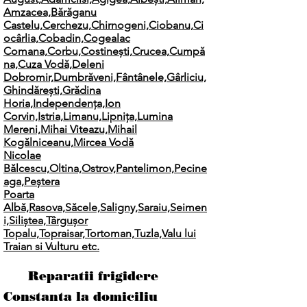
Amzacea,
Bărăganu
Castelu,
Cerchezu,
Chirnogeni,
Ciobanu,
Ci
ocârlia,
Cobadin,
Cogealac
Comana,
Corbu,
Costinești,
Crucea,
Cumpă
na,
Cuza Vodă,
Deleni
Dobromir,
Dumbrăveni,
Fântânele,
Gârliciu,
Ghindărești,
Grădina
Horia,
Independența,
Ion
Corvin,
Istria,
Limanu,
Lipnița,
Lumina
Mereni,
Mihai Viteazu,
Mihail
Kogălniceanu,
Mircea Vodă
Nicolae
Bălcescu,
Oltina,
Ostrov,
Pantelimon,
Pecine
aga,
Peștera
Poarta
Albă,
Rasova,
Săcele,
Saligny,
Saraiu,
Seimen
i,
Siliștea,
Târgușor
Topalu,
Topraisar,
Tortoman,
Tuzla,
Valu lui
Traian si
Vulturu etc.
Reparatii frigidere
Constanta la domiciliu