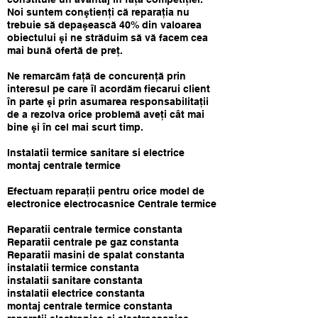
Noi suntem conştienţi că reparaţia nu
trebuie să depaşească 40% din valoarea
obiectului şi ne străduim să vă facem cea
mai bună ofertă de preţ.
Ne remarcăm faţă de concurenţă prin
interesul pe care îl acordăm fiecarui client
în parte şi prin asumarea responsabilitaţii
de a rezolva orice problemă aveţi cât mai
bine şi în cel mai scurt timp.
Instalatii termice sanitare si electrice
montaj centrale termice​
Efectuam reparaţii pentru orice model de
electronice electrocasnice Centrale termice
Reparatii centrale termice constanta
Reparatii centrale pe gaz constanta
Reparatii masini de spalat constanta
instalatii termice constanta
instalatii sanitare constanta
instalatii electrice constanta
montaj centrale termice constanta